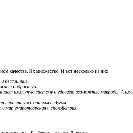
дном качестве. Их множество. И вот несколько из них:
и бессоннице.
ряжает бодростью.
чшает иммунную систему и убивает возможные микробы. А именн
т справиться с данным недугом.
 в мир умиротворения и спокойствия.
трицательные. Разберемся в каждой из них.