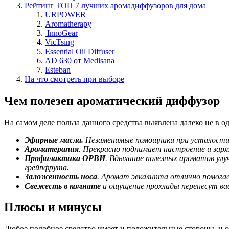
Рейтинг ТОП 7 лучших аромадиффузоров для дома
URPOWER
Aromatherapy
InnoGear
VicTsing
Essential Oil Diffuser
AD 630 от Medisana
Esteban
На что смотреть при выборе
Чем полезен ароматический диффузор
На самом деле польза данного средства выявлена далеко не в о
Эфирные масла.
Незаменимые помощники при усталости 
Ароматерапия
. Прекрасно поднимает настроение и за
Профилактика ОРВИ
. Вдыхание полезных ароматов улу
грейпфрута.
Заложенность носа
. Аромат эвкалипта отлично помогае
Свежесть в комнате
и ощущение прохлады перенесут вас
Плюсы и минусы
Любое подобное средство имеет и положительные стороны, и о