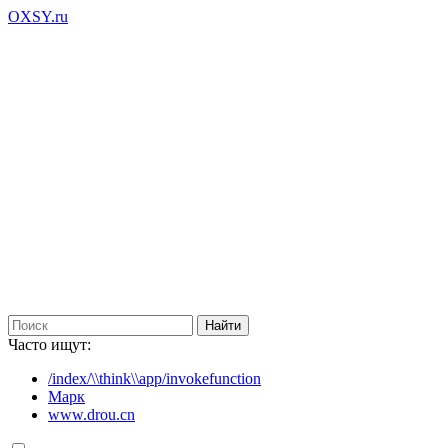
OXSY.ru
Часто ищут:
/index/\\think\\app/invokefunction
Марк
www.drou.cn