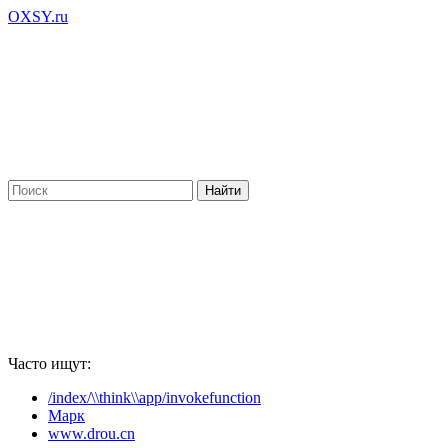
OXSY.ru
Часто ищут:
/index/\\think\\app/invokefunction
Марк
www.drou.cn