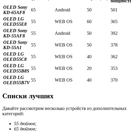
мощность
OLED Sony
65
Android
50
501
KD-65AF8
OLED LG
55
WEB OS
60
365
OLED55E8
OLED Sony
55
Android
50
392
KD-55AF8
OLED Sony
55
WEB OS
50
378
KD-55A1
OLED LG
55
WEB OS
40
362
OLED55C8
OLED LG
55
WEB OS
20
353
OLED55B8S
OLED LG
55
WEB OS
40
370
OLED55B7V
Списки лучших
Давайте рассмотрим несколько устройств из дополнительных
категорий:
55 дюймов;
65 дюймов;