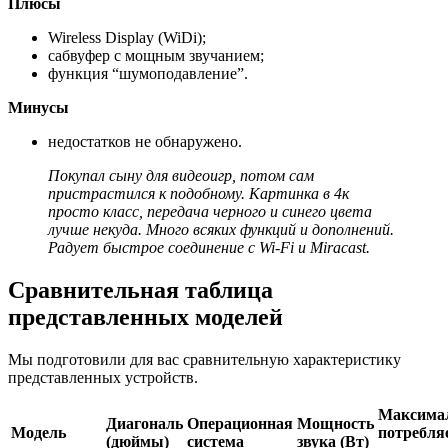
Плюсы
Wireless Display (WiDi);
сабвуфер с мощным звучанием;
функция “шумоподавление”.
Минусы
недостатков не обнаружено.
Покупал сыну для видеоигр, потом сам
пристрастился к подобному. Картинка в 4к
просто класс, передача черного и синего цвета
лучше некуда. Много всяких функций и дополнений.
Радует быстрое соединение с Wi-Fi и Miracast.
Сравнительная таблица
представленных моделей
Мы подготовили для вас сравнительную характеристику
представленных устройств.
Максима
Диагональ
Операционная
Мощность
Модель
потребля
(дюймы)
система
звука (Вт)