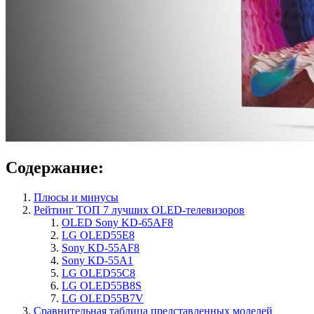
Содержание:
Плюсы и минусы
Рейтинг ТОП 7 лучших OLED-телевизоров
OLED Sony KD-65AF8
LG OLED55E8
Sony KD-55AF8
Sony KD-55A1
LG OLED55C8
LG OLED55B8S
LG OLED55B7V
Сравнительная таблица представленных моделей