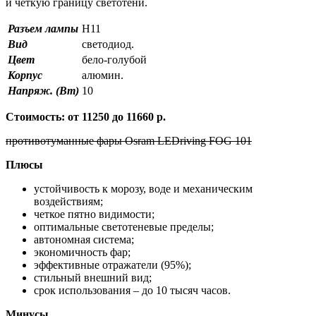
и четкую границу светотени.
Разъем лампы
H11
Вид
светодиод.
Цвет
бело-голубой
Корпус
алюмин.
Напряж. (Вт)
10
Стоимость: от 11250 до 11660 р.
противотуманные фары Osram LEDriving FOG 101
Плюсы
устойчивость к морозу, воде и механическим
воздействиям;
четкое пятно видимости;
оптимальные светотеневые пределы;
автономная система;
экономичность фар;
эффективные отражатели (95%);
стильный внешний вид;
срок использования – до 10 тысяч часов.
Минусы