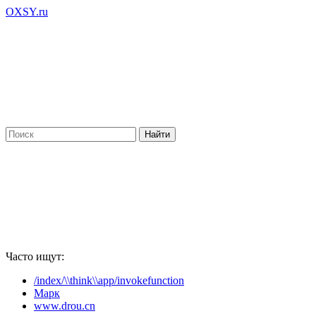
OXSY.ru
Часто ищут:
/index/\\think\\app/invokefunction
Марк
www.drou.cn