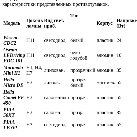
характеристики представленных противотуманок.
Тон
Цоколь
Вид свет.
Напряже
Модель
Корпус
лампы
приб.
(Вт)
Wesem
H11
светодиод.
белый
пластик
24
CDC2
Osram
бело-
LEDriving
H11
светодиод.
алюмин.
10
голубой
FOG 101
Morimoto
H1, H4,
линзован.
прозрачный
алюмин.
35
Mini H1
H7
Hella
прозрач.
H3
линзов.
магниев.
55
Micro DE
белый
Hella
Comet FF
H3
галогенный
прозрач.
пластик
55
450
PIAA
H3
галоген.
прозр.
пластик
85
50XT
PIAA
H3
светодиод.
прозрач.
пластик
55
LP530