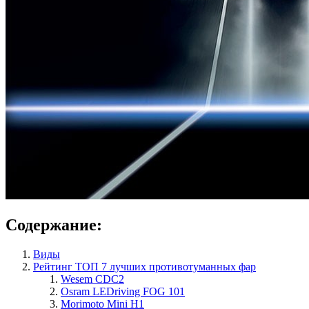
Содержание:
Виды
Рейтинг ТОП 7 лучших противотуманных фар
Wesem CDC2
Osram LEDriving FOG 101
Morimoto Mini H1