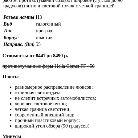
работе: противотуманки создают широкое (с углом до 90
градусов) пятно и световой пучок с четкой границей.
Разъем лампы
H3
Вид
галогенный
Тон
прозрач.
Корпус
пластик
Напряж. (Вт)
55
Стоимость: от 8447 до 8490 р.
противотуманные фары Hella Comet FF 450
Плюсы
равномерное распределение люксов;
отличная светоотдача;
не слепит встречных автомобилистов;
хорошее световое пятно;
четкая граница светотени;
современный внешний вид;
прочный пластиковый корпус;
широкий угол обзора (90 градусов).
Минусы