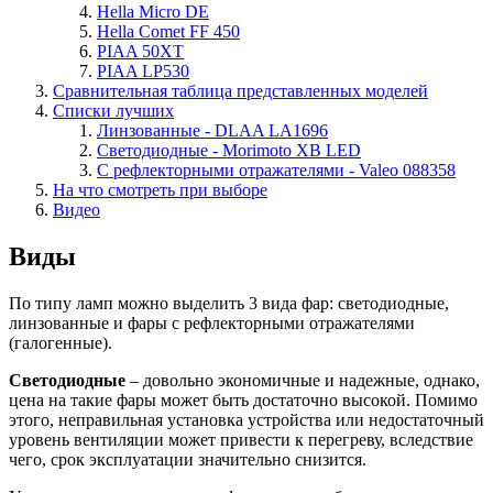
Hella Micro DE
Hella Comet FF 450
PIAA 50XT
PIAA LP530
Сравнительная таблица представленных моделей
Списки лучших
Линзованные - DLAA LA1696
Светодиодные - Morimoto XB LED
С рефлекторными отражателями - Valeo 088358
На что смотреть при выборе
Видео
Виды
По типу ламп можно выделить 3 вида фар: светодиодные,
линзованные и фары с рефлекторными отражателями
(галогенные).
Светодиодные
– довольно экономичные и надежные, однако,
цена на такие фары может быть достаточно высокой. Помимо
этого, неправильная установка устройства или недостаточный
уровень вентиляции может привести к перегреву, вследствие
чего, срок эксплуатации значительно снизится.