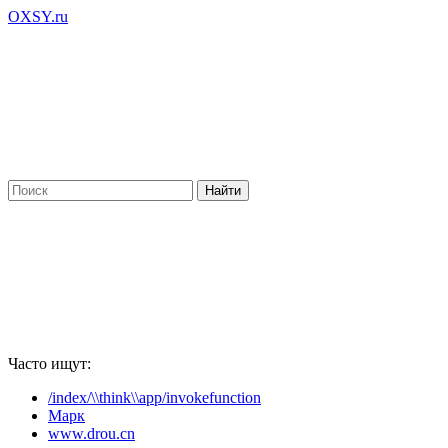
OXSY.ru
Часто ищут:
/index/\\think\\app/invokefunction
Марк
www.drou.cn