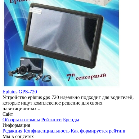
Eplutus GPS-720
Устройство eplutus gps-720 идеально подходит для водителей,
которые ищут комплексное решение для своих
навигационных ...
Сайт
Обзоры и отзывы
Рейтинги
Бренды
Информация
Редакция
Конфиденциальность
Как формируется рейтинг
Мы в соцсетях