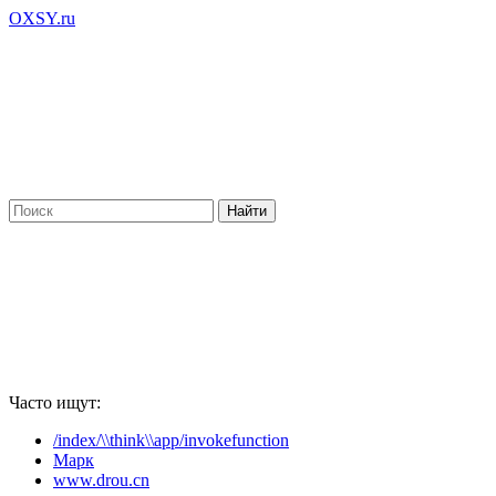
OXSY.ru
Часто ищут:
/index/\\think\\app/invokefunction
Марк
www.drou.cn