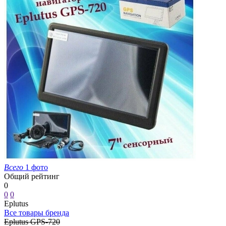
Всего
1 фото
Общий рейтинг
0
0
0
Eplutus
Все товары бренда
Eplutus GPS-720