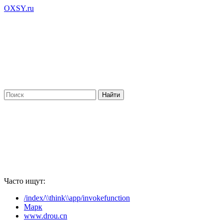
OXSY.ru
Часто ищут:
/index/\\think\\app/invokefunction
Марк
www.drou.cn