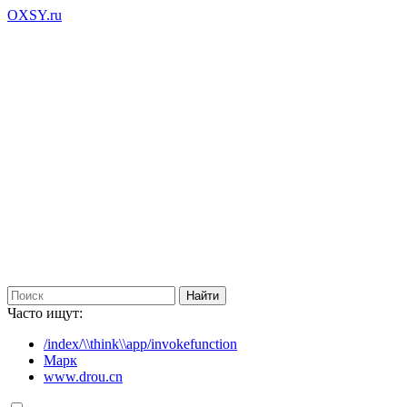
OXSY.ru
Часто ищут:
/index/\\think\\app/invokefunction
Марк
www.drou.cn