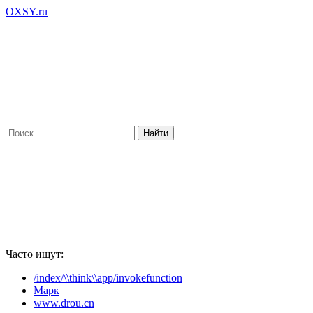
OXSY.ru
Часто ищут:
/index/\\think\\app/invokefunction
Марк
www.drou.cn