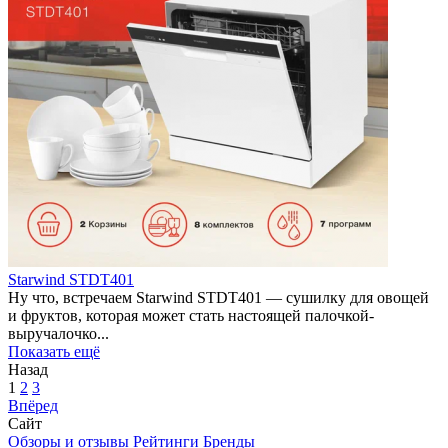
Starwind STDT401
Ну что, встречаем Starwind STDT401 — сушилку для овощей
и фруктов, которая может стать настоящей палочкой-
выручалочко...
Показать ещё
Назад
1
2
3
Впёред
Сайт
Обзоры и отзывы
Рейтинги
Бренды