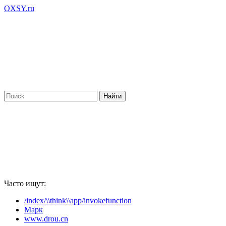
OXSY.ru
Часто ищут:
/index/\\think\\app/invokefunction
Марк
www.drou.cn