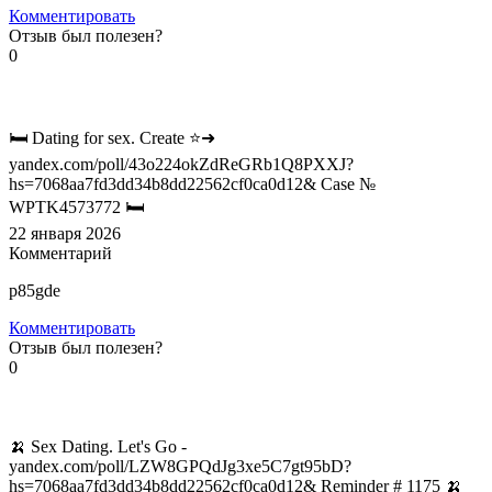
Комментировать
Отзыв был полезен?
0
🛏️ Dating for sex. Create ⭐➜
yandex.com/poll/43o224okZdReGRb1Q8PXXJ?
hs=7068aa7fd3dd34b8dd22562cf0ca0d12& Case №
WPTK4573772 🛏️
22 января 2026
Комментарий
p85gde
Комментировать
Отзыв был полезен?
0
🍌 Sex Dating. Let's Go -
yandex.com/poll/LZW8GPQdJg3xe5C7gt95bD?
hs=7068aa7fd3dd34b8dd22562cf0ca0d12& Reminder # 1175 🍌