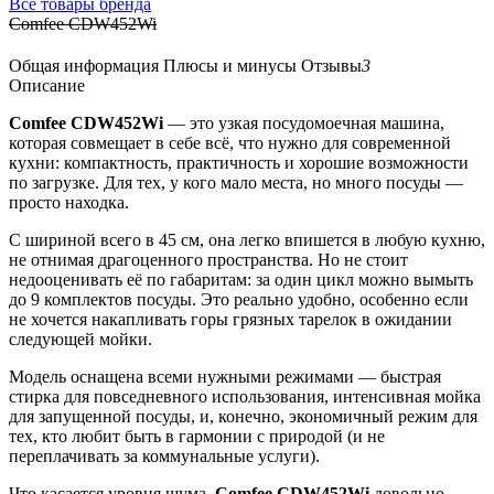
Все товары бренда
Comfee CDW452Wi
Общая информация
Плюсы и минусы
Отзывы
3
Описание
Comfee CDW452Wi
— это узкая посудомоечная машина,
которая совмещает в себе всё, что нужно для современной
кухни: компактность, практичность и хорошие возможности
по загрузке. Для тех, у кого мало места, но много посуды —
просто находка.
С шириной всего в 45 см, она легко впишется в любую кухню,
не отнимая драгоценного пространства. Но не стоит
недооценивать её по габаритам: за один цикл можно вымыть
до 9 комплектов посуды. Это реально удобно, особенно если
не хочется накапливать горы грязных тарелок в ожидании
следующей мойки.
Модель оснащена всеми нужными режимами — быстрая
стирка для повседневного использования, интенсивная мойка
для запущенной посуды, и, конечно, экономичный режим для
тех, кто любит быть в гармонии с природой (и не
переплачивать за коммунальные услуги).
Что касается уровня шума,
Comfee CDW452Wi
довольно