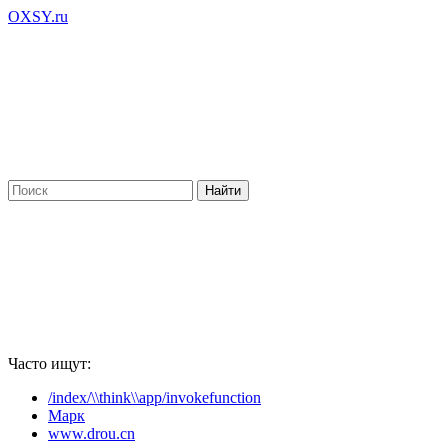
OXSY.ru
Часто ищут:
/index/\\think\\app/invokefunction
Марк
www.drou.cn