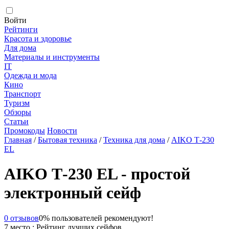
Войти
Рейтинги
Красота и здоровье
Для дома
Материалы и инструменты
IT
Одежда и мода
Кино
Транспорт
Туризм
Обзоры
Статьи
Промокоды
Новости
Главная
/
Бытовая техника
/
Техника для дома
/
AIKO Т-230
EL
AIKO Т-230 EL - простой
электронный сейф
0 отзывов
0% пользователей рекомендуют!
7 место : Рейтинг лучших сейфов