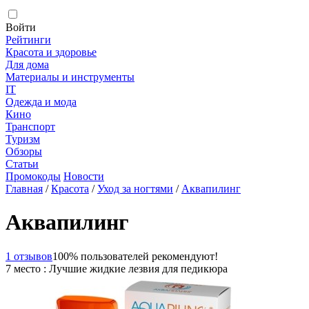
Войти
Рейтинги
Красота и здоровье
Для дома
Материалы и инструменты
IT
Одежда и мода
Кино
Транспорт
Туризм
Обзоры
Статьи
Промокоды
Новости
Главная
/
Красота
/
Уход за ногтями
/
Аквапилинг
Аквапилинг
1 отзывов
100% пользователей рекомендуют!
7 место : Лучшие жидкие лезвия для педикюра