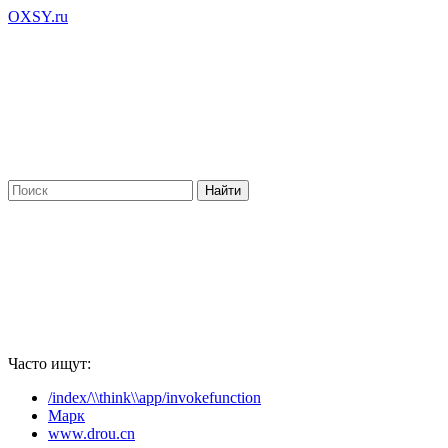
OXSY.ru
Часто ищут:
/index/\\think\\app/invokefunction
Марк
www.drou.cn