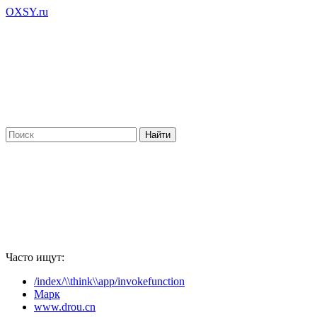
OXSY.ru
Часто ищут:
/index/\\think\\app/invokefunction
Марк
www.drou.cn