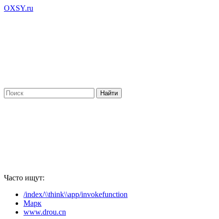
OXSY.ru
Часто ищут:
/index/\\think\\app/invokefunction
Марк
www.drou.cn