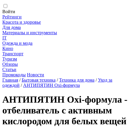
Войти
Рейтинги
Красота и здоровье
Для дома
Материалы и инструменты
IT
Одежда и мода
Кино
Транспорт
Туризм
Обзоры
Статьи
Промокоды
Новости
Главная
/
Бытовая техника
/
Техника для дома
/
Уход за
одеждой
/
АНТИПЯТИН Oxi-формула
АНТИПЯТИН Oxi-формула -
отбеливатель с активным
кислородом для белых вещей