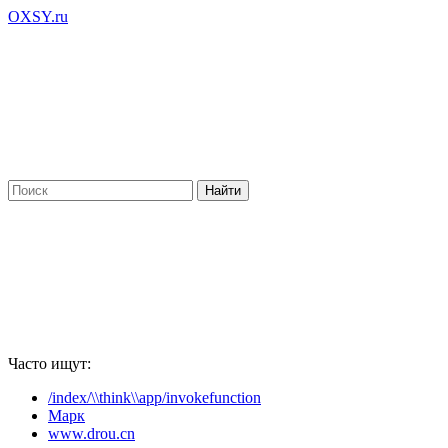
OXSY.ru
Часто ищут:
/index/\\think\\app/invokefunction
Марк
www.drou.cn