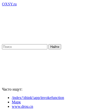
OXSY.ru
Часто ищут:
/index/\\think\\app/invokefunction
Марк
www.drou.cn