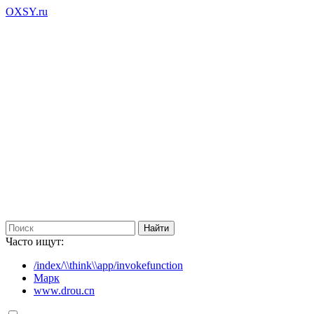
OXSY.ru
Часто ищут:
/index/\\think\\app/invokefunction
Марк
www.drou.cn