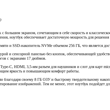
0
 с большим экраном, сочетающим в себе скорость и классическо
ения, ноутбук обеспечивает достаточную мощность для решения
амяти и SSD-накопитель NVMe объемом 256 ГБ, что является до
урой и сенсорной панелью без кнопок, обеспечивающей удобство
логов с экранами 17 дюймов.
ype-C, HDMI, 3,5-мм разъем для наушников и слот для карт micr
ющим яркость и повышающим комфорт работы.
ами благодаря своему 8 ГБ ОЗУ и быстрому твердотельному нак
тирование изображений. Тем не менее, этот ноутбук подойдет дл