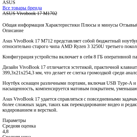
ASUS
Все товары бренда
ASUS Vivobook 17 M1702
Общая информация
Характеристики
Плюсы и минусы
Отзывы
Описание
Asus VivoBook 17 M712 представляет собой бюджетный ноутбук
относительно старого чипа AMD Ryzen 3 3250U третьего покол
Конфигурация устройства включает в себя 8 ГБ оперативной п
Дизайн VivoBook 17 отличается эстетикой, практичной клавиат
399,3x21x254,3 мм, что делает ее слегка громоздкой среди ана
Ноутбук оснащен различными портами, включая USB Type-A и T
насыщенность, компенсируется матовым покрытием, уменьша
Asus VivoBook 17 удается справляться с повседневными задач
более сложных задач, таких как перекодирование видео и редак
кодированием и версткой.
Параметры
Средняя оценка
4,8
Средняя цена