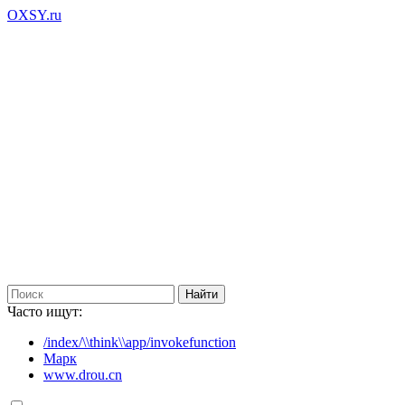
OXSY.ru
Часто ищут:
/index/\\think\\app/invokefunction
Марк
www.drou.cn