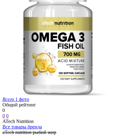
Всего
1 фото
Общий рейтинг
0
0
0
ATech Nutrition
Все товары бренда
aTech nutrition рыбий жир