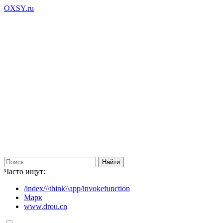
OXSY.ru
Часто ищут:
/index/\\think\\app/invokefunction
Марк
www.drou.cn