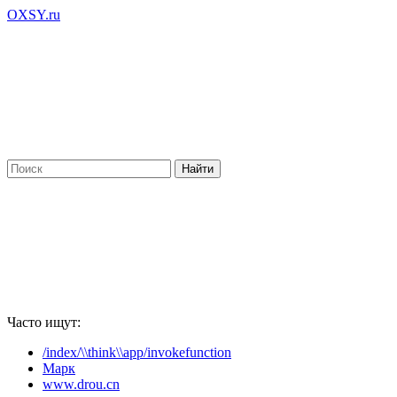
OXSY.ru
Часто ищут:
/index/\\think\\app/invokefunction
Марк
www.drou.cn