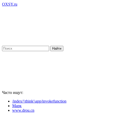
OXSY.ru
Часто ищут:
/index/\\think\\app/invokefunction
Марк
www.drou.cn