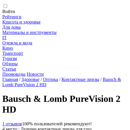
Войти
Рейтинги
Красота и здоровье
Для дома
Материалы и инструменты
IT
Одежда и мода
Кино
Транспорт
Туризм
Обзоры
Статьи
Промокоды
Новости
Главная
/
Здоровье
/
Оптика
/
Контактные линзы
/
Bausch &
Lomb PureVision 2 HD
Bausch & Lomb PureVision 2
HD
1 отзывов
100% пользователей рекомендуют!
4 место : Лучшие контактные линзы для глаз