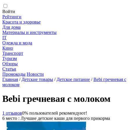
Войти
Рейтинги
Красота и здоровье
Для дома
Материалы и инструменты
IT
Одежда и мода
Кино
Транспорт
Туризм
Обзоры
Статьи
Промокоды
Новости
Главная
/
Детские товары
/
Детское питание
/
Bebi гречневая с
молоком
Bebi гречневая с молоком
1 отзывов
0% пользователей рекомендуют!
6 место : Лучшие детские каши для первого прикорма