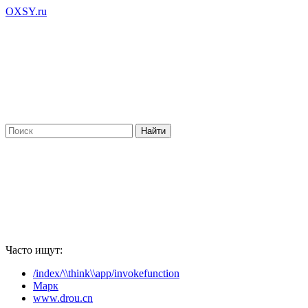
OXSY.ru
Часто ищут:
/index/\\think\\app/invokefunction
Марк
www.drou.cn