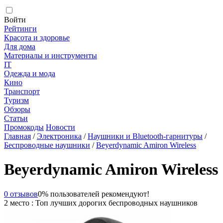
Войти
Рейтинги
Красота и здоровье
Для дома
Материалы и инструменты
IT
Одежда и мода
Кино
Транспорт
Туризм
Обзоры
Статьи
Промокоды
Новости
Главная
/
Электроника
/
Наушники и Bluetooth-гарнитуры
/
Беспроводные наушники
/
Beyerdynamic Amiron Wireless
Beyerdynamic Amiron Wireless
0 отзывов
0% пользователей рекомендуют!
2 место : Топ лучших дорогих беспроводных наушников