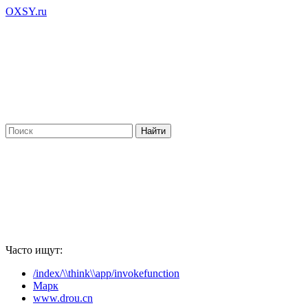
OXSY.ru
Часто ищут:
/index/\\think\\app/invokefunction
Марк
www.drou.cn