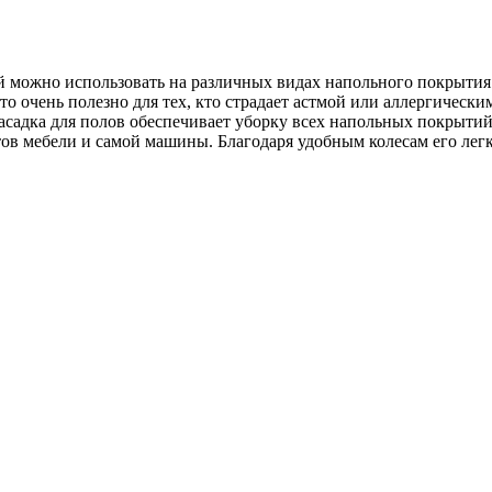
й
можно
использовать
на
различных
видах
напольного
покрытия
то
очень
полезно
для
тех
,
кто
страдает
астмой
или
аллергически
асадка
для
полов
обеспечивает
уборку
всех
напольных
покрыти
тов
мебели
и
самой
машины
.
Благодаря
удобным
колесам
его
лег