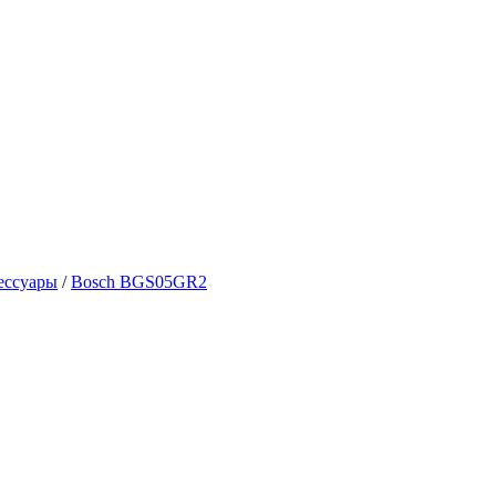
ессуары
/
Bosch BGS05GR2