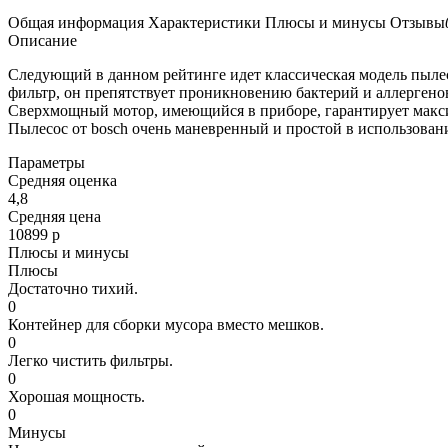
Общая информация
Характеристики
Плюсы и минусы
Отзывы
Описание
Следующий
в
данном
рейтинге
идет
классическая
модель
пыле
фильтр
,
он
препятствует
проникновению
бактерий
и
аллергено
Сверхмощный
мотор
,
имеющийся
в
приборе
,
гарантирует
макс
Пылесос
от
bosch
очень
маневренный
и
простой
в
использован
Параметры
Средняя оценка
4,8
Средняя цена
10899 р
Плюсы и минусы
Плюсы
Достаточно тихий.
0
Контейнер для сборки мусора вместо мешков.
0
Легко чистить фильтры.
0
Хорошая мощность.
0
Минусы