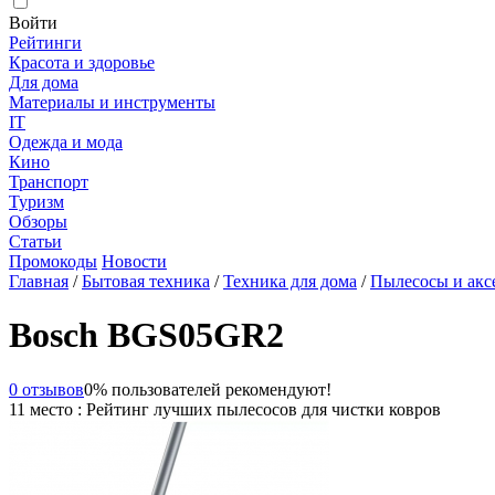
Войти
Рейтинги
Красота и здоровье
Для дома
Материалы и инструменты
IT
Одежда и мода
Кино
Транспорт
Туризм
Обзоры
Статьи
Промокоды
Новости
Главная
/
Бытовая техника
/
Техника для дома
/
Пылесосы и акс
Bosch BGS05GR2
0 отзывов
0% пользователей рекомендуют!
11 место : Рейтинг лучших пылесосов для чистки ковров