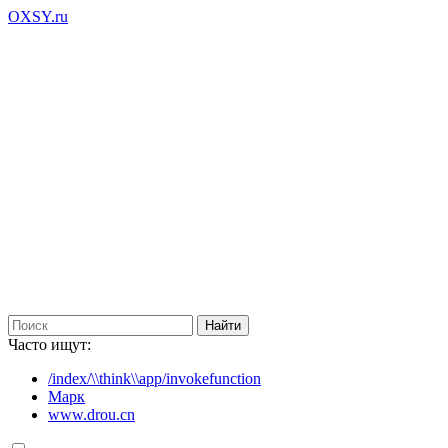
OXSY.ru
Часто ищут:
/index/\\think\\app/invokefunction
Марк
www.drou.cn