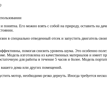
0
спользовании
 понятна. Его можно взять с собой на природу, оставить на дач
стоянии.
ензин в специально отведенный отсек и запустить двигатель св
фективны, помогая снизить уровень шума. Это особенно полезно
оме. Модель изготовлена из качественных материалов и имеет п
остаточную для работы в течение 5 часов и более. Модель порта
ра вашего дома или других помещений.
тить мотор, необходимо резко дернуть. Иногда требуется нескол