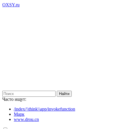
OXSY.ru
Часто ищут:
/index/\\think\\app/invokefunction
Марк
www.drou.cn