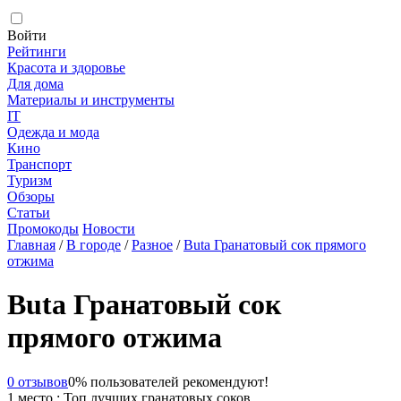
Войти
Рейтинги
Красота и здоровье
Для дома
Материалы и инструменты
IT
Одежда и мода
Кино
Транспорт
Туризм
Обзоры
Статьи
Промокоды
Новости
Главная
/
В городе
/
Разное
/
Buta Гранатовый сок прямого
отжима
Buta Гранатовый сок
прямого отжима
0 отзывов
0% пользователей рекомендуют!
1 место : Топ лучших гранатовых соков