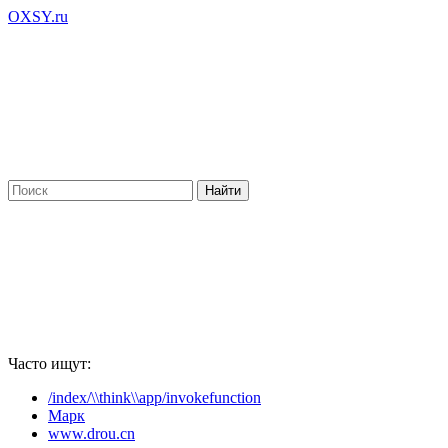
OXSY.ru
Часто ищут:
/index/\\think\\app/invokefunction
Марк
www.drou.cn