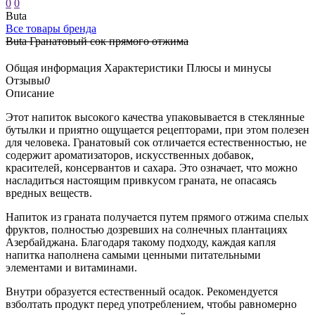
0
0
Buta
Все товары бренда
Buta Гранатовый сок прямого отжима
Общая информация
Характеристики
Плюсы и минусы
Отзывы
0
Описание
Этот напиток высокого качества упаковывается в стеклянные
бутылки и приятно ощущается рецепторами, при этом полезен
для человека. Гранатовый сок отличается естественностью, не
содержит ароматизаторов, искусственных добавок,
красителей, консервантов и сахара. Это означает, что можно
насладиться настоящим привкусом граната, не опасаясь
вредных веществ.
Напиток из граната получается путем прямого отжима спелых
фруктов, полностью дозревших на солнечных плантациях
Азербайджана. Благодаря такому подходу, каждая капля
напитка наполнена самыми ценными питательными
элементами и витаминами.
Внутри образуется естественный осадок. Рекомендуется
взболтать продукт перед употреблением, чтобы равномерно