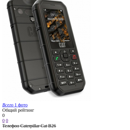
Всего
1 фото
Общий рейтинг
0
0
0
Телефон Caterpillar Cat B26