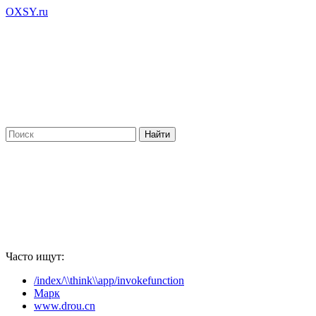
OXSY.ru
Часто ищут:
/index/\\think\\app/invokefunction
Марк
www.drou.cn