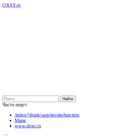
OXSY.ru
Часто ищут:
/index/\\think\\app/invokefunction
Марк
www.drou.cn