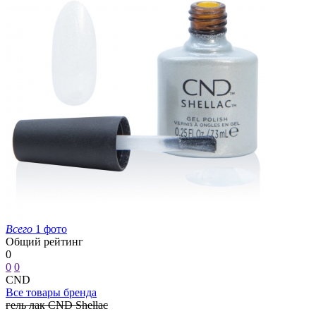
Всего
1 фото
Общий рейтинг
0
0
0
CND
Все товары бренда
гель лак CND Shellac