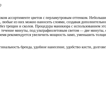
0
оком ассортименте цветов с перламутровым оттенком. Небольши
, любые из них можно наносить слоями, создавая дополнительно
 без трещин и сколов. Процедура маникюра с использованием это
 в течение минуты, под ультрафиолетовым светом — две минуты
время рекомендуется увеличить мощность ламп, уменьшить толщин
инальность бренда, удобное нанесение, удобство кисти, долговеч