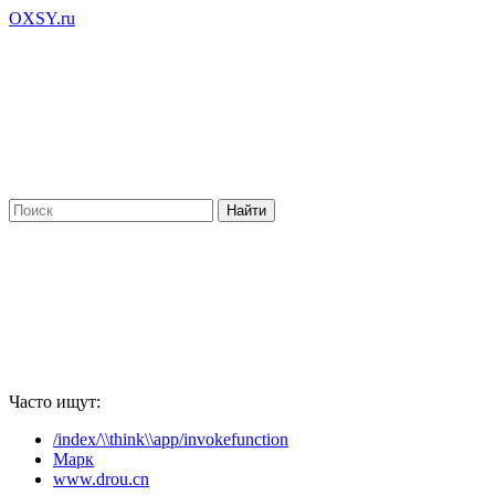
OXSY.ru
Часто ищут:
/index/\\think\\app/invokefunction
Марк
www.drou.cn