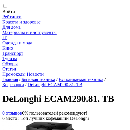
Войти
Рейтинги
Красота и здоровье
Для дома
Материалы и инструменты
IT
Одежда и мода
Кино
Транспорт
Туризм
Обзоры
Статьи
Промокоды
Новости
Главная
/
Бытовая техника
/
Встраиваемая техника
/
Кофеварки
/
DeLonghi ECAM290.81. TB
DeLonghi ECAM290.81. TB
0 отзывов
0% пользователей рекомендуют!
6 место : Топ лучших кофемашин DeLonghi