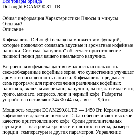
Все товары бренда
DeLonghi ECAM290.81. TB
Общая информация
Характеристики
Плюсы и минусы
Отзывы
0
Описание
Кофемашина DeLonghi оснащена множеством функций,
которые позволяют создавать вкусные и ароматные кофейные
напитки. Система “капучино” облегчает приготовление
пышной пенки для вашего идеального капучино.
Встроенная кофемолка дает возможность использовать
свежеобжаренные кофейные зерна, что существенно улучшает
аромат и насыщенность напитка. Кофемашина предлагает
семь программ для приготовления различных кофейных
напитков, включая американо, капучино, латте, латте макиато,
лунго, макиато, эспрессо, лонг и черный кофе. Габариты
устройства составляют 24x36x44 см, а вес — 9,6 кг.
Мощность модели ECAM290.81.TB — 1450 Вт. Керамическая
кофемолка и давление помпы в 15 бар обеспечивают высокое
качество приготовленного кофе. Среди дополнительных
функций — настройка крепости и плотности пены, размера
порции, температуры и других параметров. Управление