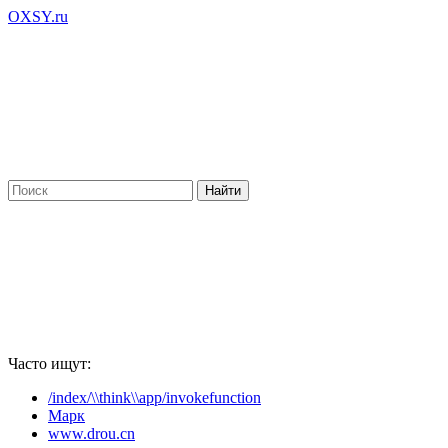
OXSY.ru
Часто ищут:
/index/\\think\\app/invokefunction
Марк
www.drou.cn