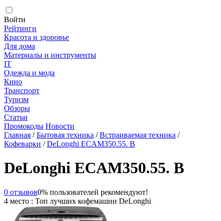
Войти
Рейтинги
Красота и здоровье
Для дома
Материалы и инструменты
IT
Одежда и мода
Кино
Транспорт
Туризм
Обзоры
Статьи
Промокоды
Новости
Главная
/
Бытовая техника
/
Встраиваемая техника
/
Кофеварки
/
DeLonghi ECAM350.55. B
DeLonghi ECAM350.55. B
0 отзывов
0% пользователей рекомендуют!
4 место : Топ лучших кофемашин DeLonghi