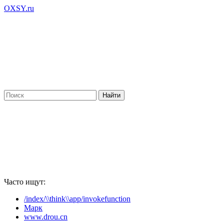
OXSY.ru
Часто ищут:
/index/\\think\\app/invokefunction
Марк
www.drou.cn