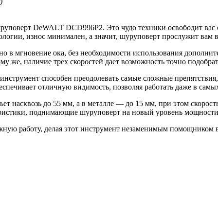
0
уруповерт DeWALT DCD996P2. Это чудо техники освободит вас 
нологии, износ минимален, а значит, шуруповерт прослужит вам 
но в мгновение ока, без необходимости использования дополни
тому же, наличие трех скоростей дает возможность точно подобр
т инструмент способен преодолевать самые сложные препятствия
спечивает отличную видимость, позволяя работать даже в самы
т насквозь до 55 мм, а в металле — до 15 мм, при этом скорость
еристики, поднимающие шуруповерт на новый уровень мощности
жную работу, делая этот инструмент незаменимым помощником 