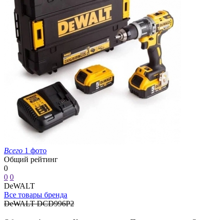
Всего
1 фото
Общий рейтинг
0
0
0
DeWALT
Все товары бренда
DeWALT DCD996P2