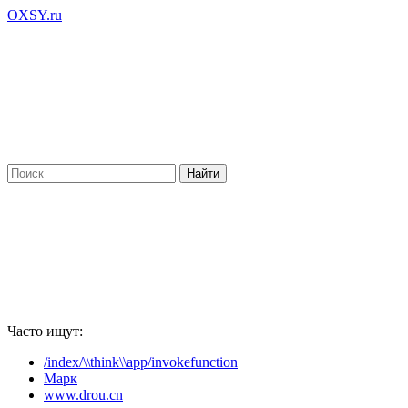
OXSY.ru
Часто ищут:
/index/\\think\\app/invokefunction
Марк
www.drou.cn