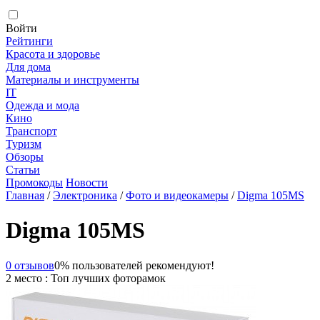
Войти
Рейтинги
Красота и здоровье
Для дома
Материалы и инструменты
IT
Одежда и мода
Кино
Транспорт
Туризм
Обзоры
Статьи
Промокоды
Новости
Главная
/
Электроника
/
Фото и видеокамеры
/
Digma 105MS
Digma 105MS
0 отзывов
0% пользователей рекомендуют!
2 место : Топ лучших фоторамок