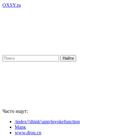
OXSY.ru
Часто ищут:
/index/\\think\\app/invokefunction
Марк
www.drou.cn