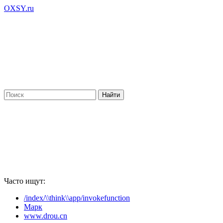
OXSY.ru
Часто ищут:
/index/\\think\\app/invokefunction
Марк
www.drou.cn