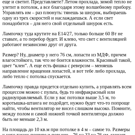
еще и светит. Представляете? Летом прохлада, зимой тепло не
улетит в потолок, а все благодаря этому волшебному прибору.
Управлять им – раз плюнуть: тянешь за шнурок, выбираешь
одну из трех скоростей и наслаждаешься. А если свет
понадобится – для него свой отдельный шнурок есть.
Лампочку туда крутите на E14/27, только больше 60 Вт не
ставьте, а то перебор будет. И клево, что свет с вентиляцией
работают независимо друг от друга.
Размер? Ну, диаметр у него 76 см, лопасти из МДФ, причем
влагостойкого, так что не боится влажности. Красивый такой,
цвет “клен”. А еще есть фишка с реверсом – меняешь
направление вращения лопастей, и вот тебе либо прохлада,
либо тепло с потолка спускается.
Лампочку правда придется отдельно купить, а управлять всем
процессом можно с пульта, будь то инфракрасный или
радиоуправляемый. Если у вас потолки выше 3,5 м, то
коротышка-штанга не подойдет, нужно будет что-то попроще
найти, чтобы вентилятор не висел слишком высоко. Помните,
между полом и самой нижней точкой вентилятора должно
быть не меньше 2,3 м.
На площадь до 10 кв.м при потолке в 4 м – самое то. Размеры
у него такие: пошире и повыше – 76 на 33 на 76 см, кушает