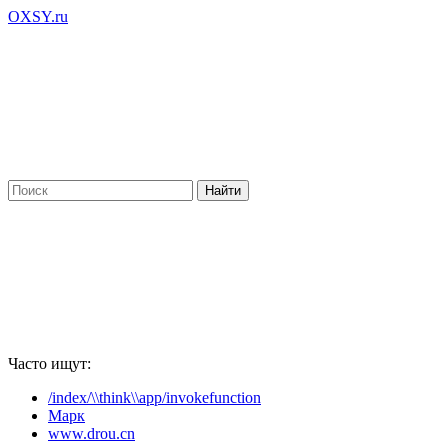
OXSY.ru
Часто ищут:
/index/\\think\\app/invokefunction
Марк
www.drou.cn