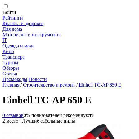
Войти
Рейтинги
Красота и здоровье
Для дома
Материалы и инструменты
IT
Одежда и мода
Кино
Транспорт
Туризм
Обзоры
Статьи
Промокоды
Новости
Главная
/
Строительство и ремонт
/
Einhell TC-AP 650 E
Einhell TC-AP 650 E
0 отзывов
0% пользователей рекомендуют!
2 место : Лучшие сабельные пилы