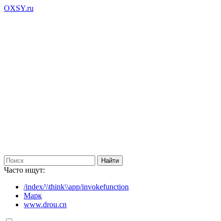
OXSY.ru
Часто ищут:
/index/\\think\\app/invokefunction
Марк
www.drou.cn