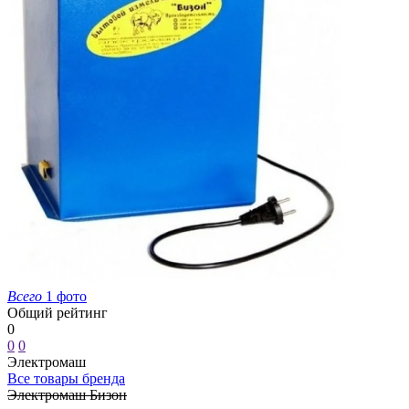
Всего
1 фото
Общий рейтинг
0
0
0
Электромаш
Все товары бренда
Электромаш Бизон