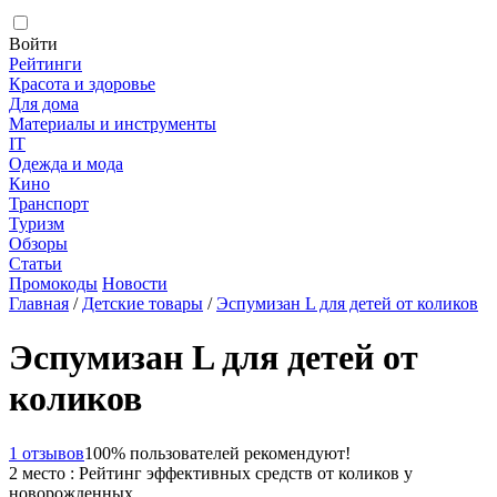
Войти
Рейтинги
Красота и здоровье
Для дома
Материалы и инструменты
IT
Одежда и мода
Кино
Транспорт
Туризм
Обзоры
Статьи
Промокоды
Новости
Главная
/
Детские товары
/
Эспумизан L для детей от коликов
Эспумизан L для детей от
коликов
1 отзывов
100% пользователей рекомендуют!
2 место : Рейтинг эффективных средств от коликов у
новорожденных