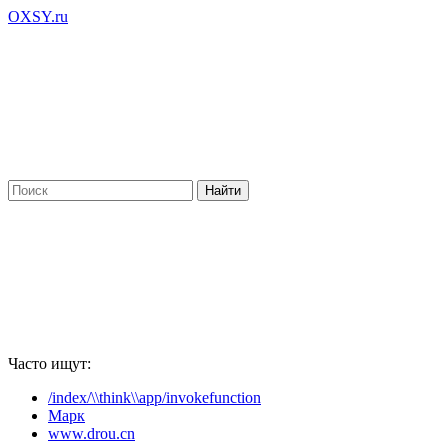
OXSY.ru
Часто ищут:
/index/\\think\\app/invokefunction
Марк
www.drou.cn