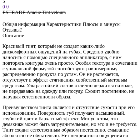
5
0
0
ESTRADE Amelie Tint velours
Общая информация
Характеристики
Плюсы и минусы
Отзывы
1
Описание
Красивый тинт, который не создает каких-либо
дискомфортных ощущений на губах. Средство удобно
наносить с помощью специального аппликатора, с ним
повторять контуры очень просто. Особая текстура в сочетании
с уникальной формулой способствуют равномерному
распределению продукта по устам. Он не растекается,
отсутствует и эффект стягивания, свойственный матовым
средствам. Ультрастойкий состав отлично держится на коже,
не передаваясь на одежду или посуду. Сходит постепенно, не
нарушая естественности образа.
Преимуществом тинта является и отсутствие сухости при его
использовании. Поверхность губ получает насыщенный,
глубокий цвет и бархатный эффект. Минус в том, что
демакияж может быть затруднительным, но это и не требуется.
Тинт сходит естественным образом постепенно, смывание
абсолютно не обязательно. Нет неприятного ощущения во