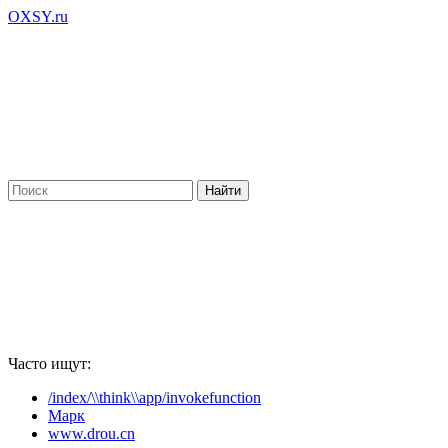
OXSY.ru
Часто ищут:
/index/\\think\\app/invokefunction
Марк
www.drou.cn