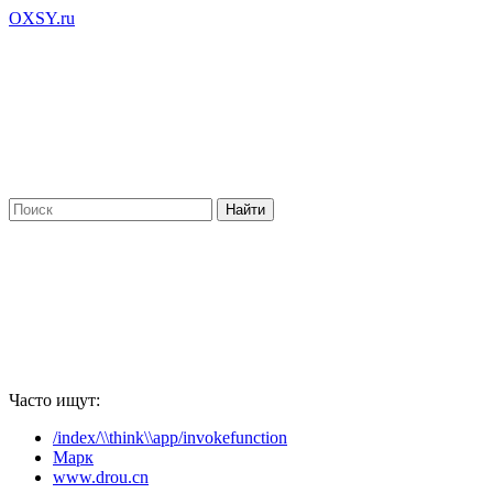
OXSY.ru
Часто ищут:
/index/\\think\\app/invokefunction
Марк
www.drou.cn