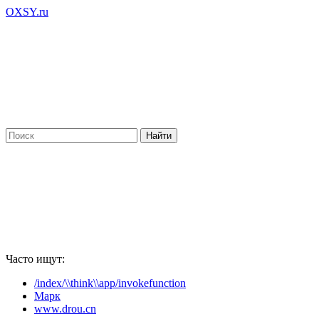
OXSY.ru
Часто ищут:
/index/\\think\\app/invokefunction
Марк
www.drou.cn