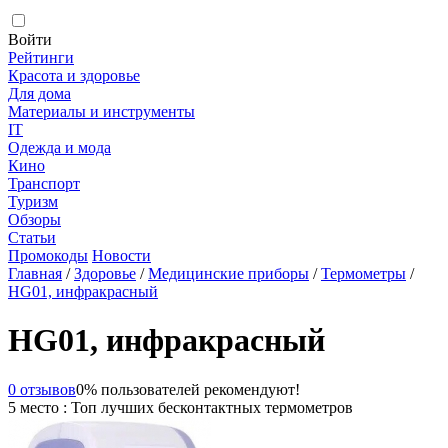
Войти
Рейтинги
Красота и здоровье
Для дома
Материалы и инструменты
IT
Одежда и мода
Кино
Транспорт
Туризм
Обзоры
Статьи
Промокоды
Новости
Главная
/
Здоровье
/
Медицинские приборы
/
Термометры
/
HG01, инфракрасный
HG01, инфракрасный
0 отзывов
0% пользователей рекомендуют!
5 место : Топ лучших бесконтактных термометров