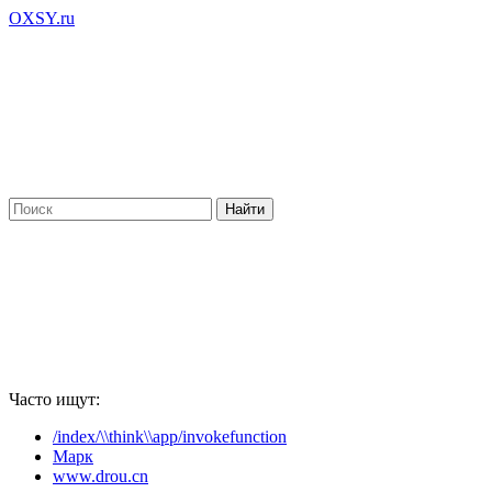
OXSY.ru
Часто ищут:
/index/\\think\\app/invokefunction
Марк
www.drou.cn