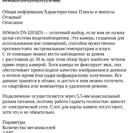
HiWatch DS-I203(D) (2.8 мм)
Общая информация
Характеристики
Плюсы и минусы
Отзывы
0
Описание
HiWatch DS-I203(D) — отличный выбор, если вам не нужна
целая система видеонаблюдения. Эта камера, созданная для
использования вне помещений, способна мужественно
противостоять экстремальным температурам и влаге.
С ее помощью можно вести наблюдение за домом
с расстояния до 30 м, при этом обзор будет наиболее четким
прямо перед камерой. Хотя камера не фиксирует звук, она
обеспечивает превосходное качество изображения в дневное
и ночное время благодаря инфракрасному излучению. Все
данные хранятся в облаке, и доступ к ним можно получить
со смартфона или компьютера в удаленном режиме.
Подключение осуществляется через 5,5-мм коаксиальный
разъем питания, поэтому работа гаджета полностью зависит
от электрической сети. Слот для карты памяти отсутствует,
хотя это и не обязательно.
Параметры
Количество мегапикселей
2 МП