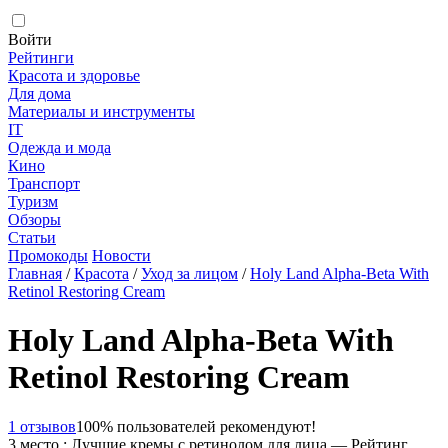
Войти
Рейтинги
Красота и здоровье
Для дома
Материалы и инструменты
IT
Одежда и мода
Кино
Транспорт
Туризм
Обзоры
Статьи
Промокоды
Новости
Главная
/
Красота
/
Уход за лицом
/
Holy Land Alpha-Beta With
Retinol Restoring Cream
Holy Land Alpha-Beta With
Retinol Restoring Cream
1 отзывов
100% пользователей рекомендуют!
3 место : Лучшие кремы с ретинолом для лица — Рейтинг