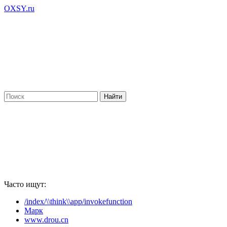
OXSY.ru
Часто ищут:
/index/\\think\\app/invokefunction
Марк
www.drou.cn