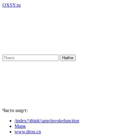
OXSY.ru
Часто ищут:
/index/\\think\\app/invokefunction
Марк
www.drou.cn