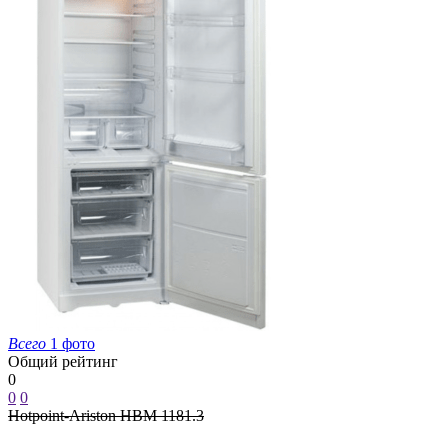
Всего
1 фото
Общий рейтинг
0
0
0
Hotpoint-Ariston HBM 1181.3