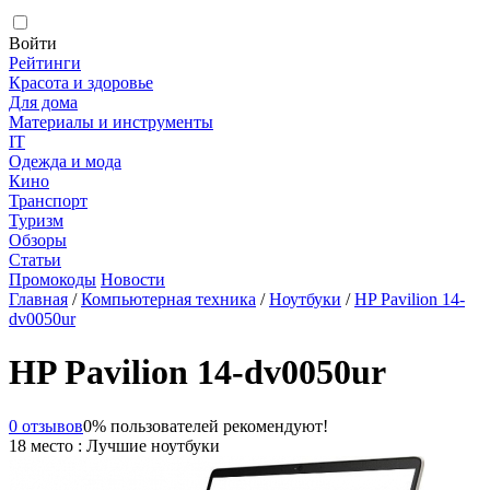
Войти
Рейтинги
Красота и здоровье
Для дома
Материалы и инструменты
IT
Одежда и мода
Кино
Транспорт
Туризм
Обзоры
Статьи
Промокоды
Новости
Главная
/
Компьютерная техника
/
Ноутбуки
/
HP Pavilion 14-
dv0050ur
HP Pavilion 14-dv0050ur
0 отзывов
0% пользователей рекомендуют!
18 место : Лучшие ноутбуки