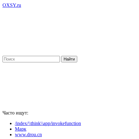
OXSY.ru
Часто ищут:
/index/\\think\\app/invokefunction
Марк
www.drou.cn