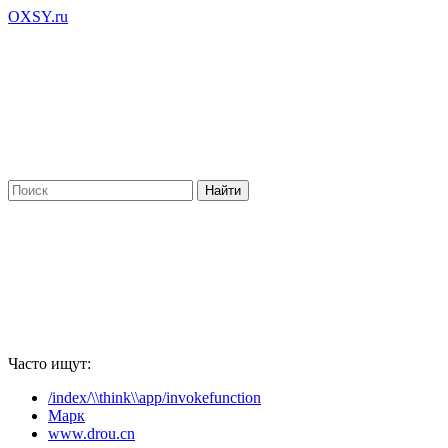
OXSY.ru
Часто ищут:
/index/\\think\\app/invokefunction
Марк
www.drou.cn