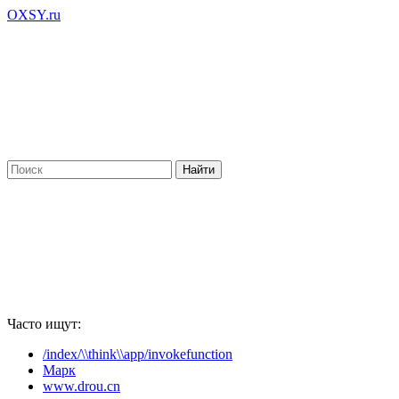
OXSY.ru
Часто ищут:
/index/\\think\\app/invokefunction
Марк
www.drou.cn