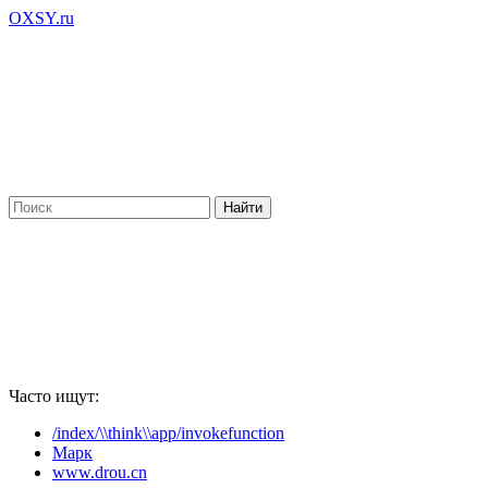
OXSY.ru
Часто ищут:
/index/\\think\\app/invokefunction
Марк
www.drou.cn