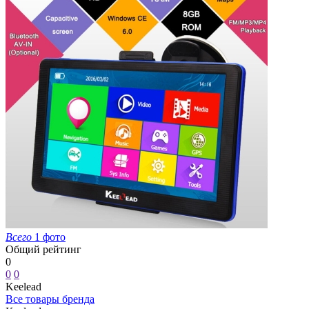
Всего
1 фото
Общий рейтинг
0
0
0
Keelead
Все товары бренда