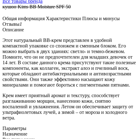
Все товары бренда
кушон Kims BB Moisture SPF 50
Общая информация
Характеристики
Плюсы и минусы
Отзывы
1
Описание
Этот натуральный ВВ-крем представлен в удобной
компактной упаковке со спонжем и сменным блоком. Его
можно выбрать в двух зданиях: светло- и темно-бежевом.
Помните, что он не предпочтителен для младших девочек от
14 лет. В составе данного крема присутствуют такие полезные
компоненты, как коллаген, экстракт алоэ и пчелиный воск,
которые обладают антибактериальными и антивозрастными
свойствами. Они также эффективно насыщают кожу
минералами и помогают бороться с пигментными пятнами.
Крем имеет приятный аромат и текстуру, способствует
разглаживанию морщин, нанесению кожи, снятию
воспалений и увлажнения. Летом он обеспечивает защиту от
ультрафиолетовых лучей, а зимой – от мороза и холодного
ветра.
Параметры
Назначение