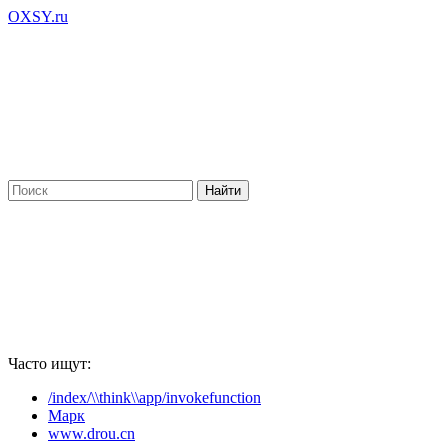
OXSY.ru
Часто ищут:
/index/\\think\\app/invokefunction
Марк
www.drou.cn