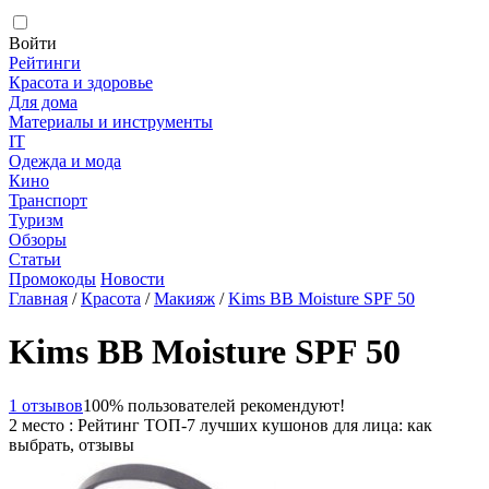
Войти
Рейтинги
Красота и здоровье
Для дома
Материалы и инструменты
IT
Одежда и мода
Кино
Транспорт
Туризм
Обзоры
Статьи
Промокоды
Новости
Главная
/
Красота
/
Макияж
/
Kims BB Moisture SPF 50
Kims BB Moisture SPF 50
1 отзывов
100% пользователей рекомендуют!
2 место : Рейтинг ТОП-7 лучших кушонов для лица: как
выбрать, отзывы